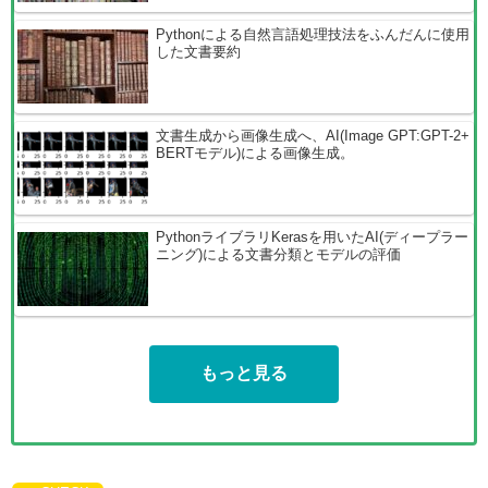
Pythonによる自然言語処理技法をふんだんに使用
した文書要約
文書生成から画像生成へ、AI(Image GPT:GPT-2+
BERTモデル)による画像生成。
PythonライブラリKerasを用いたAI(ディープラー
ニング)による文書分類とモデルの評価
もっと見る