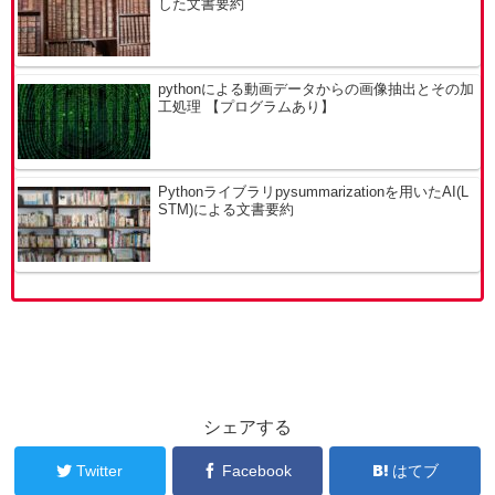
した文書要約
pythonによる動画データからの画像抽出とその加
工処理 【プログラムあり】
Pythonライブラリpysummarizationを用いたAI(L
STM)による文書要約
シェアする
Twitter
Facebook
はてブ