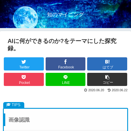
知のマイニング
AIに何ができるのか?をテーマにした探究
録。
Twitter
Facebook
はてブ
コピー
Pocket
LINE
2020.06.20
2020.06.22
画像認識