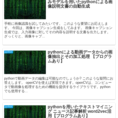
みモデルを用いたpythonによる画
像説明文書の自動生成
手軽に画像認識を試してみたいです。 このような要望にお応えしま
す。 今回は、画像キャプション生成をしてみます。 画像キャプション
生成では、入力画像に対してその内容を説明する文書を出力します。
ざっくりと、画像キャプ...
pythonによる動画データからの画
python
像抽出とその加工処理 【プログラ
ムあり】
pythonで動画データの編集は可能なのでしょうか? このような疑問にお
答えします。 openCVを使えば実現できます。openCVは、コンピュー
タで動画像を処理するための機能を提供するライブラリです。python
でも使用する...
pythonを用いたテキストマイニン
python
グ ニュース記事解析 word2vec活
用【プログラムあり】