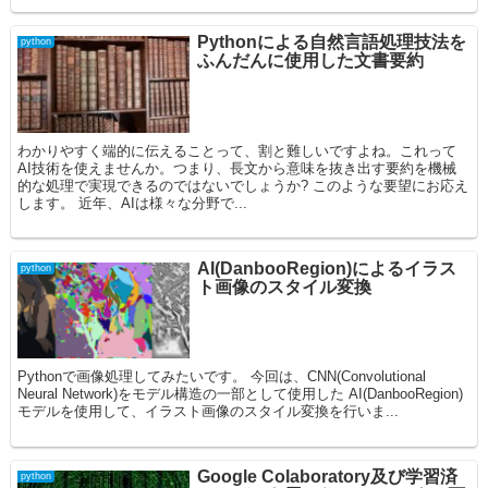
Pythonによる自然言語処理技法を
python
ふんだんに使用した文書要約
わかりやすく端的に伝えることって、割と難しいですよね。これって
AI技術を使えませんか。つまり、長文から意味を抜き出す要約を機械
的な処理で実現できるのではないでしょうか? このような要望にお応え
します。 近年、AIは様々な分野で...
AI(DanbooRegion)によるイラス
python
ト画像のスタイル変換
Pythonで画像処理してみたいです。 今回は、CNN(Convolutional
Neural Network)をモデル構造の一部として使用した AI(DanbooRegion)
モデルを使用して、イラスト画像のスタイル変換を行いま...
Google Colaboratory及び学習済
python