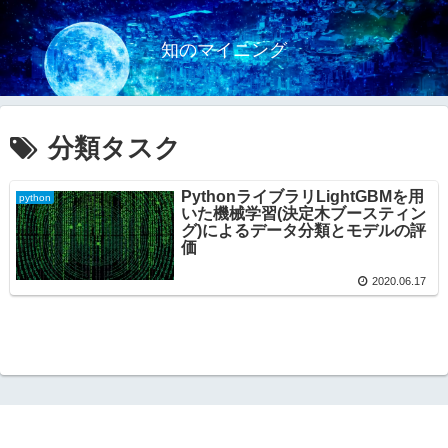
知のマイニング
分類タスク
PythonライブラリLightGBMを用
python
いた機械学習(決定木ブースティン
グ)によるデータ分類とモデルの評
価
2020.06.17