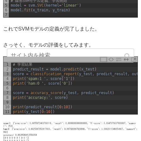
4
# 線形SVMモデル定義、学習開始
5
model
=
svm
.
SVC
(
kernel
=
'linear'
)
6
model
.
fit
(
x_train
,
y_train
)
7
これでSVMモデルの定義が完了しました。
さっそく、モデルの評価をしてみます。
1
# 学習結果
2
predict_result
=
model
.
predict
(
x_test
)
3
score
=
classification_report
(
y_test
,
predict_result
,
outp
4
print
(
'spam:1 '
,
score
[
'1'
]
)
5
print
(
'ham:0 '
,
score
[
'0'
]
)
6
7
score
=
accuracy_score
(
y_test
,
predict_result
)
8
print
(
'accuracy:'
,
score
)
9
10
print
(
predict_result
[
0
:
10
]
)
11
print
(
y_test
[
0
:
10
]
)