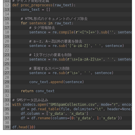
11
# テキスト前処理定義
12
def 
proc_preprocess
(
raw_text
)
:
13
conv_text
=
[
]
14
15
# HTML形式のドキュメントのノイズ除去
16
for
sentence 
in
raw_text
:
17
# タグ情報除去
18
sentence
=
re
.
compile
(
r
'<[^>]+>'
)
.
sub
(
''
,
sentence
19
20
# a～z, A～Z以外の要素を除去
21
sentence
=
re
.
sub
(
'[^a-zA-Z]'
,
' '
,
sentence
)
22
23
# 1文字だけの要素を削除
24
sentence
=
re
.
sub
(
r
'\s+[a-zA-Z]\s+'
,
' '
,
sentence
25
26
# 重複するスペース削除
27
sentence
=
re
.
sub
(
r
'\s+'
,
' '
,
sentence
)
28
29
conv_text
.
append
(
sentence
)
30
31
return
conv_text
32
33
# SMSデータ読み込み
34
with 
codecs
.
open
(
"SMSSpamCollection.csv"
,
mode
=
"r"
,
encodi
35
df
=
pd
.
read_table
(
file
,
delimiter
=
"\t"
,
header
=
None
)
36
df
.
column
=
[
'y_data'
,
'x_data'
]
37
df
=
df
.
rename
(
columns
=
{
0
:
'y_data'
,
1
:
'x_data'
}
)
38
39
df
.
head
(
10
)