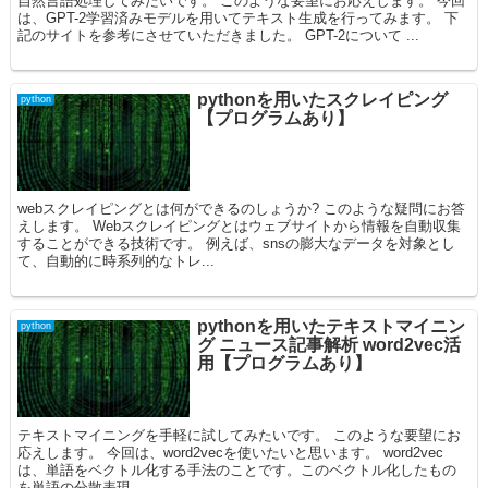
自然言語処理してみたいです。 このような要望にお応えします。 今回
は、GPT-2学習済みモデルを用いてテキスト生成を行ってみます。 下
記のサイトを参考にさせていただきました。 GPT-2について ...
pythonを用いたスクレイピング
python
【プログラムあり】
webスクレイピングとは何ができるのしょうか? このような疑問にお答
えします。 Webスクレイピングとはウェブサイトから情報を自動収集
することができる技術です。 例えば、snsの膨大なデータを対象とし
て、自動的に時系列的なトレ...
pythonを用いたテキストマイニン
python
グ ニュース記事解析 word2vec活
用【プログラムあり】
テキストマイニングを手軽に試してみたいです。 このような要望にお
応えします。 今回は、word2vecを使いたいと思います。 word2vec
は、単語をベクトル化する手法のことです。このベクトル化したもの
を単語の分散表現...