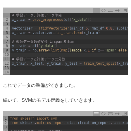
1
# 学習データ、評価データ準備
2
x_train
=
proc_preprocess
(
df
[
'x_data'
]
)
3
4
vectorizer
=
TfidfVectorizer
(
min_df
=
5
,
max_df
=
0.8
,
subline
5
x_train
=
vectorizer
.
fit_transform
(
x_train
)
6
7
# 教師データ数値変換 1:spam,0;ham
8
y_train
=
df
[
'y_data'
]
9
y_train
=
np
.
array
(
list
(
map
(
lambda
x
:
1
if
x
==
'spam'
else
0
10
11
# 学習データと評価データに分割
12
x_train
,
x_test
,
y_train
,
y_test
=
train_test_split
(
x_trai
13
14
これでデータの準備ができました。
続いて、SVMのモデル定義をしていきます。
1
from 
sklearn 
import 
svm
2
from 
sklearn
.
metrics 
import 
classification_report
,
accuracy
3