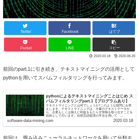
Twitter
Facebook
はてブ
コピー
Pocket
LINE
2020.03.18
2020.06.20
前回のpart.1に引き続き、テキストマイニングの活用として
pythonを用いてスパムフィルタリングを行ってみます。
pythonによるテキストマイニングことはじめ ス
パムフィルタリングpart.1【プログラムあり】
テキストマイニングとは何でしょうか?このような疑問にお答
えします。テキストマイニングは、大量のテキストデータか
ら、企業もしくは個人に利益をもたらす情報を取り出すことを
目的として行います。自然言語処理の手法を用いて、...
software-data-mining.com
2020.03.18
前回は、畳み込みニューラルネットワークを用いて分類モ