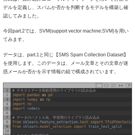
デルを定義し、スパムか否かを判断するモデルを構築し確
認してみました。
今回part.2では、SVM(support vector machine:SVM)を用い
てみます。
データは、part.1と同じ【SMS Spam Collection Dataset】
を使用します。このデータは、メール文章とその文章が迷
惑メールか否かを示す情報の組で構成されています。
1
# テキストデータ前処理用のライブラリの読み込み
2
import 
pandas 
as
pd
3
import 
numpy 
as
np
4
import 
re
5
import 
codecs
6
7
# データのベクトル化、学習用のライブラリ読み込み
8
from 
sklearn
.
feature_extraction
.
text 
import 
TfidfVectorize
9
from 
sklearn
.
model_selection 
import 
train_test_split
10