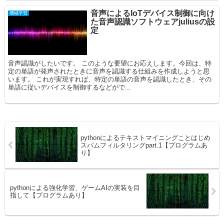
音声によるIoTデバイス制御に向け
機械学習
た音声認識ソフトウェアjuliusの設
定
音声認識がしたいです。 このような要望にお応えします。今回は、特
定の単語が発声されたときに音声を認識する仕組みを作成しようと思
います。 これが実現すれば、特定の単語の音声を認識したとき、その
単語に従いデバイスを制御するなどがで...
pythonによるテキストマイニングことはじめ
スパムフィルタリングpart.1【プログラムあ
り】
pythonによる強化学習、ゲームAIの実装を目
指して【プログラムあり】