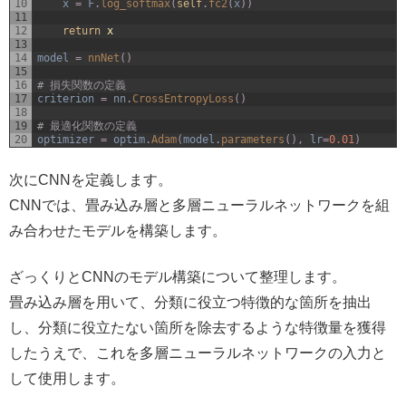
10
x
=
F
.
log_softmax
(
self
.
fc2
(
x
)
)
11
12
return
x
13
14
model
=
nnNet
(
)
15
16
# 損失関数の定義
17
criterion
=
nn
.
CrossEntropyLoss
(
)
18
19
# 最適化関数の定義
20
optimizer
=
optim
.
Adam
(
model
.
parameters
(
)
,
lr
=
0.01
)
次にCNNを定義します。
CNNでは、畳み込み層と多層ニューラルネットワークを組
み合わせたモデルを構築します。
ざっくりとCNNのモデル構築について整理します。
畳み込み層を用いて、分類に役立つ特徴的な箇所を抽出
し、分類に役立たない箇所を除去するような特徴量を獲得
したうえで、これを多層ニューラルネットワークの入力と
して使用します。