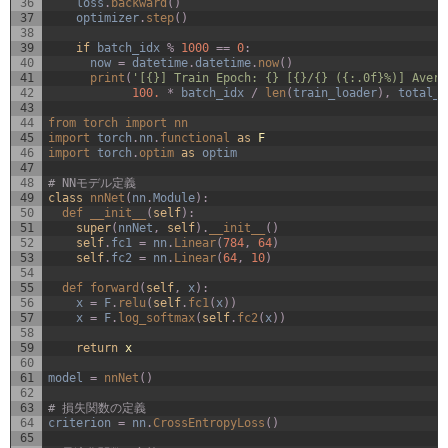
36
loss
.
backward
(
)
37
optimizer
.
step
(
)
38
39
if
batch_idx
%
1000
==
0
:
40
now
=
datetime
.
datetime
.
now
(
)
41
print
(
'[{}] Train Epoch: {} [{}/{} ({:.0f}%)] Avera
42
100.
*
batch_idx
/
len
(
train_loader
)
,
total_l
43
44
from 
torch 
import 
nn
45
import 
torch
.
nn
.
functional 
as
F
46
import 
torch
.
optim 
as
optim
47
48
# NNモデル定義
49
class
nnNet
(
nn
.
Module
)
:
50
def 
__init__
(
self
)
:
51
super
(
nnNet
,
self
)
.
__init__
(
)
52
self
.
fc1
=
nn
.
Linear
(
784
,
64
)
53
self
.
fc2
=
nn
.
Linear
(
64
,
10
)
54
55
def 
forward
(
self
,
x
)
:
56
x
=
F
.
relu
(
self
.
fc1
(
x
)
)
57
x
=
F
.
log_softmax
(
self
.
fc2
(
x
)
)
58
59
return
x
60
61
model
=
nnNet
(
)
62
63
# 損失関数の定義
64
criterion
=
nn
.
CrossEntropyLoss
(
)
65