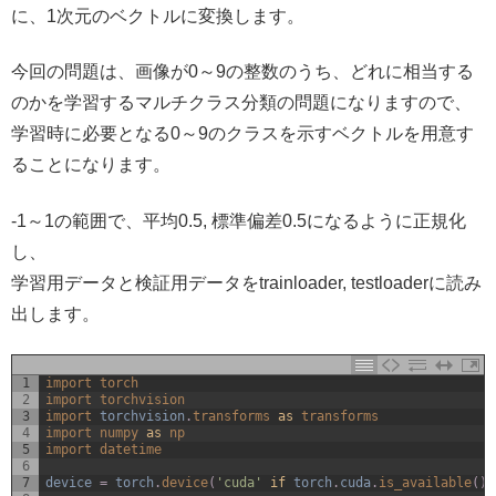
に、1次元のベクトルに変換します。
今回の問題は、画像が0～9の整数のうち、どれに相当する
のかを学習するマルチクラス分類の問題になりますので、
学習時に必要となる0～9のクラスを示すベクトルを用意す
ることになります。
-1～1の範囲で、平均0.5, 標準偏差0.5になるように正規化
し、
学習用データと検証用データをtrainloader, testloaderに読み
出します。
1
import 
torch
2
import 
torchvision
3
import 
torchvision
.
transforms 
as
transforms
4
import 
numpy 
as
np
5
import 
datetime
6
7
device
=
torch
.
device
(
'cuda'
if
torch
.
cuda
.
is_available
(
)