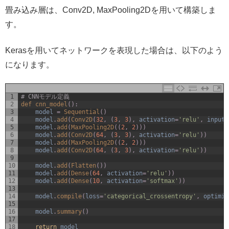
畳み込み層は、Conv2D, MaxPooling2Dを用いて構築しま
す。
Kerasを用いてネットワークを表現した場合は、以下のよう
になります。
1
# CNNモデル定義
2
def 
cnn_model
(
)
:
3
model
=
Sequential
(
)
4
model
.
add
(
Conv2D
(
32
,
(
3
,
3
)
,
activation
=
'relu'
,
input_
5
model
.
add
(
MaxPooling2D
(
(
2
,
2
)
)
)
6
model
.
add
(
Conv2D
(
64
,
(
3
,
3
)
,
activation
=
'relu'
)
)
7
model
.
add
(
MaxPooling2D
(
(
2
,
2
)
)
)
8
model
.
add
(
Conv2D
(
64
,
(
3
,
3
)
,
activation
=
'relu'
)
)
9
10
model
.
add
(
Flatten
(
)
)
11
model
.
add
(
Dense
(
64
,
activation
=
'relu'
)
)
12
model
.
add
(
Dense
(
10
,
activation
=
'softmax'
)
)
13
14
model
.
compile
(
loss
=
'categorical_crossentropy'
,
optimiz
15
16
model
.
summary
(
)
17
18
return
model