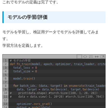
これでモデルの定義は完了です。
モデルの学習/評価
モデルを学習し、検証用データでモデルを評価してみま
す。
学習方法を定義します。
1
# モデルの学習
2
def 
fn_train
(
model
,
epoch
,
optimizer
,
train_loader
,
criter
3
total_loss
=
0
4
total_size
=
0
5
6
model
.
train
(
)
7
8
for
batch_idx
,
(
data
,
target
)
in
enumerate
(
train_loader
)
9
data
,
target
=
data
.
to
(
device
)
,
target
.
to
(
device
)
10
#    print(data.shape) #torch.Size([100, 1, 28, 28])
11
#    data = data.view(-1, 28*28) #torch.Size([100, 784])
12
13
optimizer
.
zero_grad
(
)
14
output
=
model
(
data
)