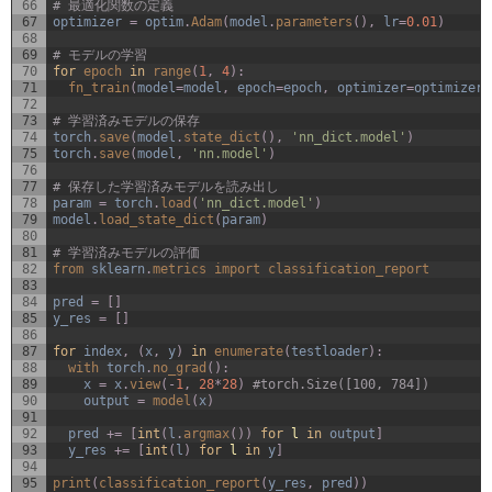
66
# 最適化関数の定義
67
optimizer
=
optim
.
Adam
(
model
.
parameters
(
)
,
lr
=
0.01
)
68
69
# モデルの学習
70
for
epoch 
in
range
(
1
,
4
)
:
71
fn_train
(
model
=
model
,
epoch
=
epoch
,
optimizer
=
optimizer
,
72
73
# 学習済みモデルの保存
74
torch
.
save
(
model
.
state_dict
(
)
,
'nn_dict.model'
)
75
torch
.
save
(
model
,
'nn.model'
)
76
77
# 保存した学習済みモデルを読み出し
78
param
=
torch
.
load
(
'nn_dict.model'
)
79
model
.
load_state_dict
(
param
)
80
81
# 学習済みモデルの評価
82
from 
sklearn
.
metrics 
import 
classification_report
83
84
pred
=
[
]
85
y_res
=
[
]
86
87
for
index
,
(
x
,
y
)
in
enumerate
(
testloader
)
:
88
with 
torch
.
no_grad
(
)
:
89
x
=
x
.
view
(
-
1
,
28
*
28
)
#torch.Size([100, 784])
90
output
=
model
(
x
)
91
92
pred
+=
[
int
(
l
.
argmax
(
)
)
for
l
in
output
]
93
y_res
+=
[
int
(
l
)
for
l
in
y
]
94
95
print
(
classification_report
(
y_res
,
pred
)
)