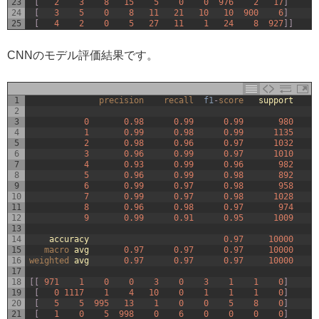
23
[
2
3
8
15
5
0
0
976
2
17
]
24
[
3
5
0
8
11
21
10
10
900
6
]
25
[
4
2
0
5
27
11
1
24
8
927
]
]
CNNのモデル評価結果です。
1
precision    
recall  
f1
-
score   
support
2
3
0
0.98
0.99
0.99
980
4
1
0.99
0.98
0.99
1135
5
2
0.98
0.96
0.97
1032
6
3
0.96
0.99
0.97
1010
7
4
0.93
0.99
0.96
982
8
5
0.96
0.99
0.98
892
9
6
0.99
0.97
0.98
958
10
7
0.99
0.97
0.98
1028
11
8
0.96
0.98
0.97
974
12
9
0.99
0.91
0.95
1009
13
14
accuracy
0.97
10000
15
macro 
avg
0.97
0.97
0.97
10000
16
weighted 
avg
0.97
0.97
0.97
10000
17
18
[
[
971
1
0
0
3
0
3
1
1
0
]
19
[
0
1117
1
4
10
0
1
1
1
0
]
20
[
5
5
995
13
1
0
0
5
8
0
]
21
[
1
0
5
998
0
6
0
0
0
0
]