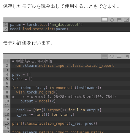
保存したモデルを読み出して使用することもできます。
1
param
=
torch
.
load
(
'nn_dict.model'
)
2
model
.
load_state_dict
(
param
)
モデル評価を行います。
1
# 学習済みモデルの評価
2
from 
sklearn
.
metrics 
import 
classification_report
3
4
pred
=
[
]
5
y_res
=
[
]
6
7
for
index
,
(
x
,
y
)
in
enumerate
(
testloader
)
:
8
with 
torch
.
no_grad
(
)
:
9
#    x = x.view(-1, 28*28) #torch.Size([100, 784])
10
output
=
model
(
x
)
11
12
pred
+=
[
int
(
l
.
argmax
(
)
)
for
l
in
output
]
13
y_res
+=
[
int
(
l
)
for
l
in
y
]
14
15
print
(
classification_report
(
y_res
,
pred
)
)
16
17
from 
sklearn
.
metrics 
import 
confusion_matrix