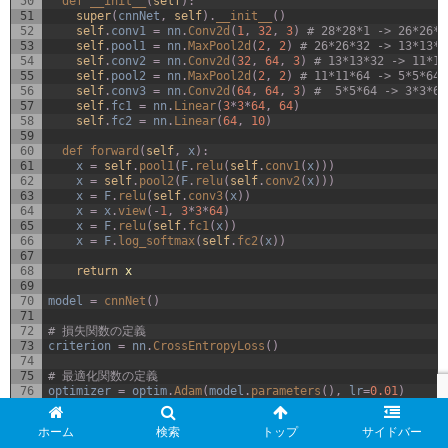
50
def 
__init__
(
self
)
:
51
super
(
cnnNet
,
self
)
.
__init__
(
)
52
self
.
conv1
=
nn
.
Conv2d
(
1
,
32
,
3
)
# 28*28*1 -> 26*26*3
53
self
.
pool1
=
nn
.
MaxPool2d
(
2
,
2
)
# 26*26*32 -> 13*13*3
54
self
.
conv2
=
nn
.
Conv2d
(
32
,
64
,
3
)
# 13*13*32 -> 11*11
55
self
.
pool2
=
nn
.
MaxPool2d
(
2
,
2
)
# 11*11*64 -> 5*5*64
56
self
.
conv3
=
nn
.
Conv2d
(
64
,
64
,
3
)
#  5*5*64 -> 3*3*64
57
self
.
fc1
=
nn
.
Linear
(
3
*
3
*
64
,
64
)
58
self
.
fc2
=
nn
.
Linear
(
64
,
10
)
59
60
def 
forward
(
self
,
x
)
:
61
x
=
self
.
pool1
(
F
.
relu
(
self
.
conv1
(
x
)
)
)
62
x
=
self
.
pool2
(
F
.
relu
(
self
.
conv2
(
x
)
)
)
63
x
=
F
.
relu
(
self
.
conv3
(
x
)
)
64
x
=
x
.
view
(
-
1
,
3
*
3
*
64
)
65
x
=
F
.
relu
(
self
.
fc1
(
x
)
)
66
x
=
F
.
log_softmax
(
self
.
fc2
(
x
)
)
67
68
return
x
69
70
model
=
cnnNet
(
)
71
72
# 損失関数の定義
73
criterion
=
nn
.
CrossEntropyLoss
(
)
74
75
# 最適化関数の定義
76
optimizer
=
optim
.
Adam
(
model
.
parameters
(
)
,
lr
=
0.01
)
77
78
# モデルの学習
ホーム
検索
トップ
サイドバー
79
for
epoch 
in
range
(
1
,
4
)
: