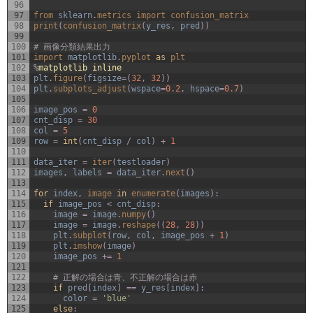
96
97
from 
sklearn
.
metrics 
import 
confusion_matrix
98
print
(
confusion_matrix
(
y_res
,
pred
)
)
99
100
# 画像分類結果出力
101
import 
matplotlib
.
pyplot 
as
plt
102
%
matplotlib
inline
103
plt
.
figure
(
figsize
=
(
32
,
32
)
)
104
plt
.
subplots_adjust
(
wspace
=
0.2
,
hspace
=
0.7
)
105
106
image_pos
=
0
107
cnt_disp
=
30
108
col
=
5
109
row
=
int
(
cnt_disp
/
col
)
+
1
110
111
data_iter
=
iter
(
testloader
)
112
images
,
labels
=
data_iter
.
next
(
)
113
114
for
index
,
image 
in
enumerate
(
images
)
:
115
if
image_pos
<
cnt_disp
:
116
image
=
image
.
numpy
(
)
117
image
=
image
.
reshape
(
(
28
,
28
)
)
118
plt
.
subplot
(
row
,
col
,
image_pos
+
1
)
119
plt
.
imshow
(
image
)
120
image_pos
+=
1
121
122
# 正解の場合は青、不正解の場合は赤
123
if
pred
[
index
]
==
y_res
[
index
]
:
124
color
=
'blue'
125
else
: