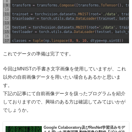
8
9
transform
=
transforms
.
Compose
(
[
transforms
.
ToTensor
(
)
,
tra
10
11
trainset
=
torchvision
.
datasets
.
MNIST
(
root
=
'./data'
,
train
12
trainloader
=
torch
.
utils
.
data
.
DataLoader
(
trainset
,
batch_
13
14
testset
=
torchvision
.
datasets
.
MNIST
(
root
=
'./data'
,
train
=
15
testloader
=
torch
.
utils
.
data
.
DataLoader
(
testset
,
batch_si
16
17
classes
=
tuple
(
np
.
linspace
(
0
,
9
,
10
,
dtype
=
np
.
uint8
)
)
これでデータの準備は完了です。
今回はMNISTの手書き文字画像を使用していますが、これ
以外の自前画像データを用いたい場合もあるかと思いま
す。
下記の記事にて自前画像データを扱ったプログラムを紹介
しておりますので、興味のある方は確認してみてはいかが
でしょうか。
Google Colaboratory及びResNet学習済みモデ